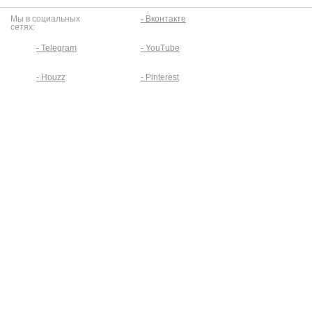
Мы в социальных
- Вконтакте
сетях:
- Telegram
- YouTube
- Houzz
- Pinterest
Контактная информация
Красноярск, улица Сплавучасток 11.
Телефон:
(391) 203-65-55